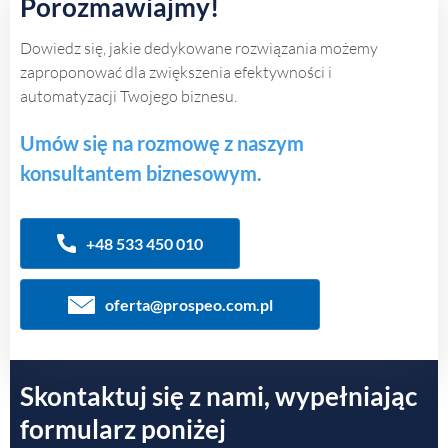
Porozmawiajmy!
Dowiedz się, jakie dedykowane rozwiązania możemy
zaproponować dla zwiększenia efektywności i
automatyzacji Twojego biznesu.
Umów się na rozmowę z naszym
konsultantem biznesowym.
+48 533 450 010
oferta@prospeo.com.pl
Skontaktuj się z nami, wypełniając
formularz poniżej