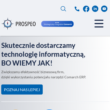
Przejdź
do
treści
Skutecznie dostarczamy
technologię informatyczną,
BO WIEMY JAK!
Zwiększamy efektywność biznesową firm,
dzięki wykorzystaniu potencjału narzędzi Comarch ERP.
POZNAJ NAS LEPIEJ