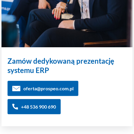
Zamów dedykowaną prezentację
systemu ERP
oferta@prospeo.com.pl
+48 536 900 690