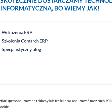
SKUTECZNIE DOSTARCZAMY TECHNOL
INFORMATYCZNĄ, BO WIEMY JAK!
Wdrożenia ERP
Szkolenia Comarch ERP
Specjalistyczny blog
lać spersonalizowane reklamy lub treści oraz analizować nasz ruch. Kli
cookie.