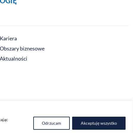
OGIĘ
Kariera
Obszary biznesowe
Aktualności
kając
Odrzucam
Akceptuję wszystko
Polityka prywatności
Regulamin