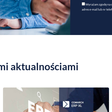
Wyrażam zgodę na o
adres e-mail lub nr te
mi aktualnościami