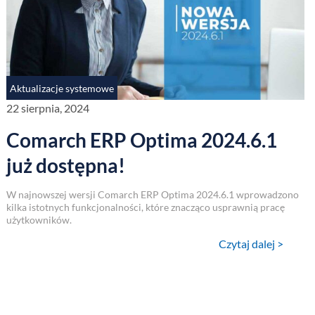
Aktualizacje systemowe
22 sierpnia, 2024
Comarch ERP Optima 2024.6.1
już dostępna!
W najnowszej wersji Comarch ERP Optima 2024.6.1 wprowadzono
kilka istotnych funkcjonalności, które znacząco usprawnią pracę
użytkowników.
Czytaj dalej >