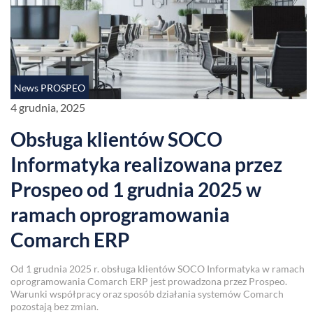
News PROSPEO
4 grudnia, 2025
Obsługa klientów SOCO
Informatyka realizowana przez
Prospeo od 1 grudnia 2025 w
ramach oprogramowania
Comarch ERP
Od 1 grudnia 2025 r. obsługa klientów SOCO Informatyka w ramach
oprogramowania Comarch ERP jest prowadzona przez Prospeo.
Warunki współpracy oraz sposób działania systemów Comarch
pozostają bez zmian.