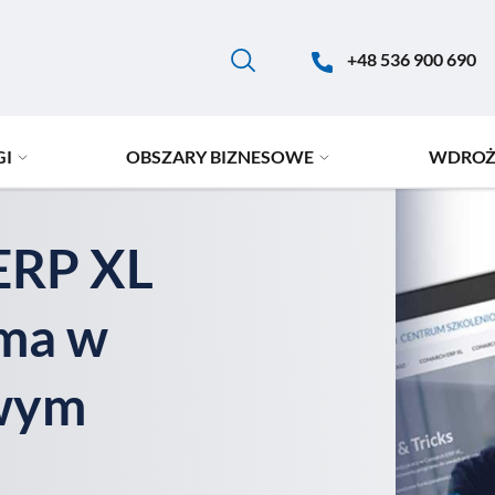
+48 536 900 690
GI
OBSZARY BIZNESOWE
WDROŻ
ERP XL
ima w
owym