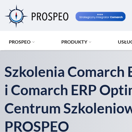
Przejdź
do
treści
PROSPEO
PRODUKTY
USŁU
Szkolenia Comarch 
i Comarch ERP Opt
Centrum Szkoleni
PROSPEO