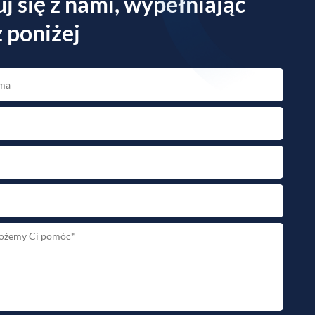
j się z nami, wypełniając
 poniżej