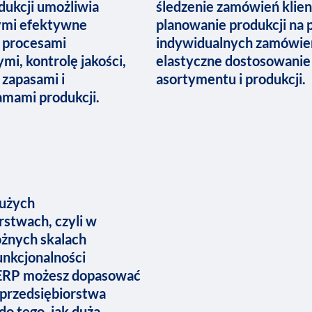
dukcji umożliwia
śledzenie zamówień klie
ymi efektywne
planowanie produkcji na 
 procesami
indywidualnych zamówie
mi, kontrolę jakości,
elastyczne dostosowanie
 zapasami i
asortymentu i produkcji.
mami produkcji.
dużych
rstwach, czyli w
óżnych skalach
Funkcjonalności
ERP możesz dopasować
przedsiębiorstwa
do tego, jak dużą