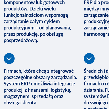
komponentów lub gotowych
ERP dla pro
produktów. Dzięki wielu
między inn
funkcjonalnościom wspomogą
zarządzanie
zarządzanie całym cyklem
produkcyjny
produkcyjnym – od planowania,
zarządzanie
przez produkcję, po obsługę
harmonogra
posprzedażową.
Firmach, które chcą zintegrować
Średnich i 
poszczególne obszary zarządzania.
przedsiębio
System ERP umożliwia integrację
firmach o r
produkcji z finansami, logistyką,
działania. 
magazynem, sprzedażą oraz
systemów 
obsługą klienta.
do swojego 
niezależnie 