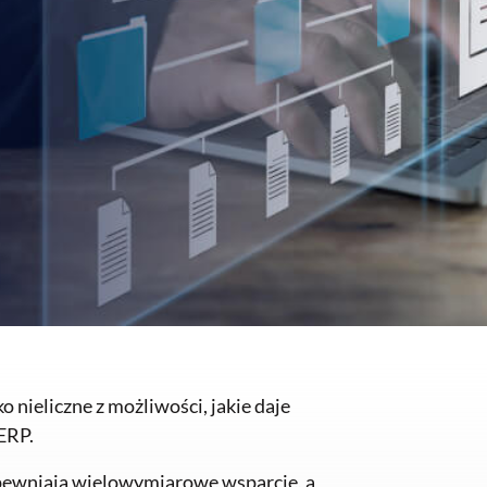
o nieliczne z możliwości, jakie daje
ERP.
pewniają wielowymiarowe wsparcie, a