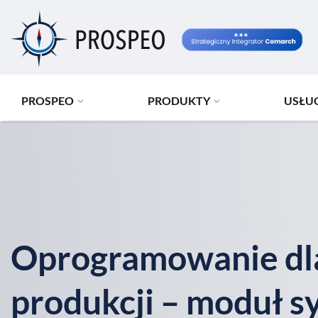
Przejdź
do
treści
PROSPEO
PRODUKTY
USŁU
Oprogramowanie dl
produkcji – moduł 