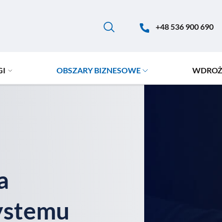
+48 536 900 690
GI
OBSZARY BIZNESOWE
WDROŻ
a
systemu