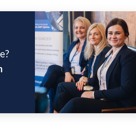
ie?
m