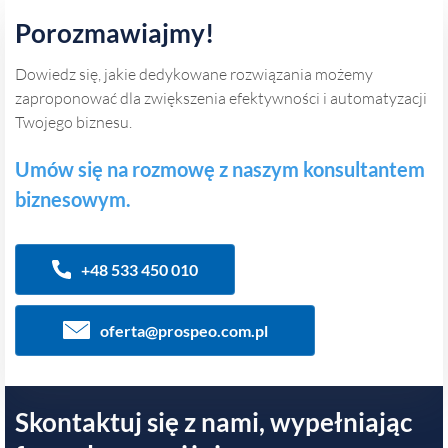
Porozmawiajmy!
Dowiedz się, jakie dedykowane rozwiązania możemy
zaproponować dla zwiększenia efektywności i automatyzacji
Twojego biznesu.
Umów się na rozmowę z naszym konsultantem
biznesowym.
+48 533 450 010
oferta@prospeo.com.pl
Skontaktuj się z nami, wypełniając