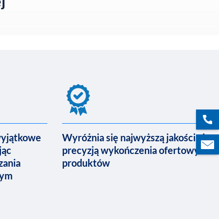
j
wyjątkowe
Wyróżnia się najwyższą jakością i
jąc
precyzją wykończenia ofertowych
zania
produktów
nym