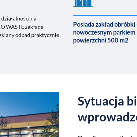
działalności na
Posiada zakład obróbki 
ERO WASTE zakłada
nowoczesnym parkiem 
szklany odpad praktycznie
powierzchni 500 m2
Sytuacja b
wprowadz