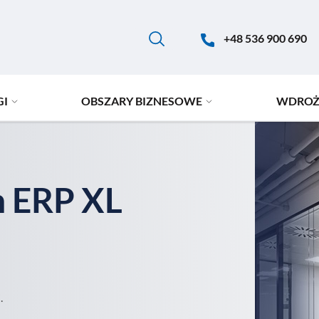
+48 536 900 690
GI
OBSZARY BIZNESOWE
WDROŻ
 ERP XL
.