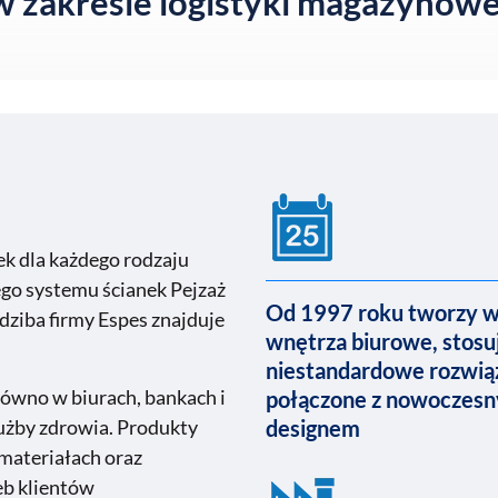
w zakresie logistyki magazynowe
ek dla każdego rodzaju
go systemu ścianek Pejzaż
Od 1997 roku tworzy 
dziba firmy Espes znajduje
wnętrza biurowe, stosu
niestandardowe rozwią
arówno w biurach, bankach i
połączone z nowoczes
użby zdrowia. Produkty
designem
materiałach oraz
eb klientów