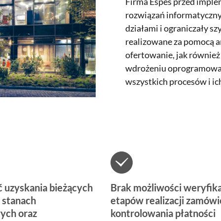
Firma Espes przed implem
rozwiązań informatyczny
działami i ograniczały s
realizowane za pomocą a
ofertowanie, jak również
wdrożeniu oprogramowani
wszystkich procesów i i
 uzyskania bieżących
Brak możliwości weryfika
o stanach
etapów realizacji zamówie
ych oraz
kontrolowania płatności