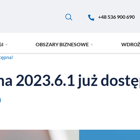
+48 536 900 690
GI
OBSZARY BIZNESOWE
WDROŻ
tępna!
 2023.6.1 już dost