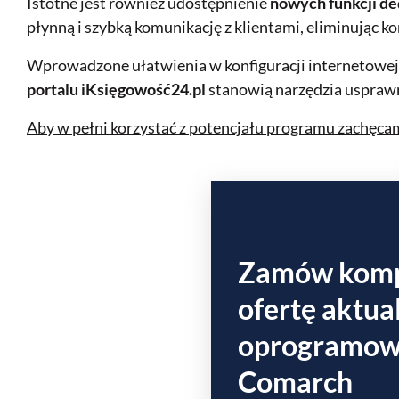
Istotne jest również udostępnienie
nowych funkcji d
płynną i szybką komunikację z klientami, eliminując k
Wprowadzone ułatwienia w konfiguracji internetowe
portalu iKsięgowość24.pl
stanowią narzędzia usprawni
Aby w pełni korzystać z potencjału programu zachęcamy
Zamów kom
ofertę aktual
oprogramow
Comarch