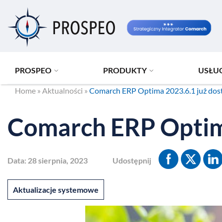
Przejdź
do
treści
PROSPEO
PRODUKTY
USŁU
Home
»
Aktualności
»
Comarch ERP Optima 2023.6.1 już dos
Comarch ERP Optima
Data:
28 sierpnia, 2023
Udostępnij
Aktualizacje systemowe