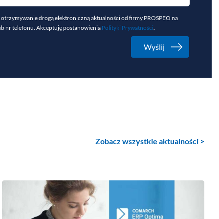
otrzymywanie drogą elektroniczną aktualności od firmy PROSPEO na
ub nr telefonu. Akceptuję postanowienia
Polityki Prywatności
.
Zobacz wszystkie aktualności >