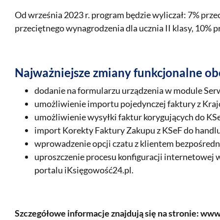
Od września 2023 r. program będzie wyliczał: 7% prz
przeciętnego wynagrodzenia dla ucznia II klasy, 10% pr
Najważniejsze zmiany funkcjonalne ob
dodanie na formularzu urządzenia w module Ser
umożliwienie importu pojedynczej faktury z Kra
umożliwienie wysyłki faktur korygujących do KSe
import Korekty Faktury Zakupu z KSeF do handlu
wprowadzenie opcji czatu z klientem bezpośredn
uproszczenie procesu konfiguracji internetowe
portalu iKsięgowość24.pl.
Szczegółowe informacje znajdują się na stronie: w