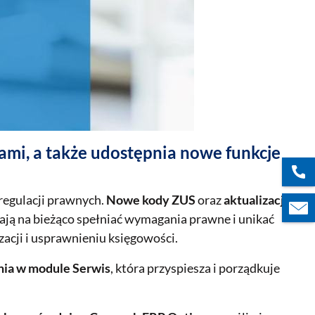
ami, a także udostępnia nowe funkcje
regulacji prawnych.
Nowe kody ZUS
oraz
aktualizacja
ją na bieżąco spełniać wymagania prawne i unikać
izacji i usprawnieniu księgowości.
nia w module Serwis
, która przyspiesza i porządkuje