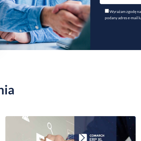
Wyrażam zgodę na 
podany adres e-mail l
nia