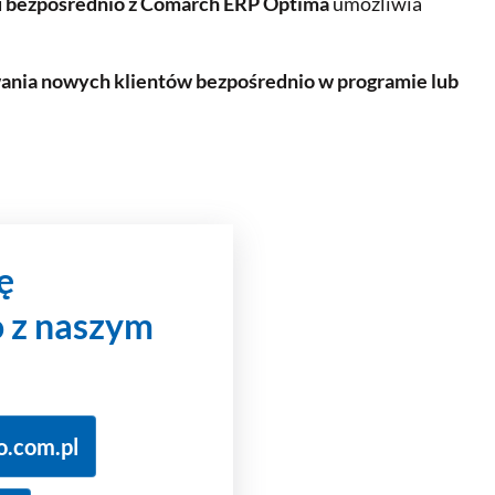
 bezpośrednio z Comarch ERP Optima
umożliwia
nia nowych klientów bezpośrednio w programie lub
ę
 z naszym
o.com.pl