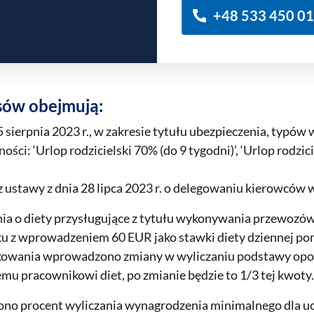
+48 533 450 0
sów obejmują:
erpnia 2023 r., w zakresie tytułu ubezpieczenia, typów 
ci: ‘Urlop rodzicielski 70% (do 9 tygodni)’, ‘Urlop rodzicie
ustawy z dnia 28 lipca 2023 r. o delegowaniu kierowców
 o diety przysługujące z tytułu wykonywania przewozó
u z wprowadzeniem 60 EUR jako stawki diety dziennej po
atkowania wprowadzono zmiany w wyliczaniu podstawy op
 pracownikowi diet, po zmianie będzie to 1/3 tej kwoty.
no procent wyliczania wynagrodzenia minimalnego dla u