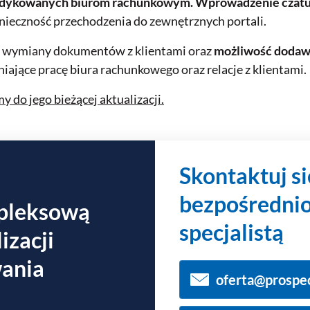
edykowanych biurom rachunkowym. Wprowadzenie czatu
onieczność przechodzenia do zewnętrznych portali.
j wymiany dokumentów z klientami oraz
możliwość dodawa
ające pracę biura rachunkowego oraz relacje z klientami.
 do jego bieżącej aktualizacji.
Skontaktuj si
bezpośrednio
pleksową
specjalistą
izacji
ania
oferta@prospe