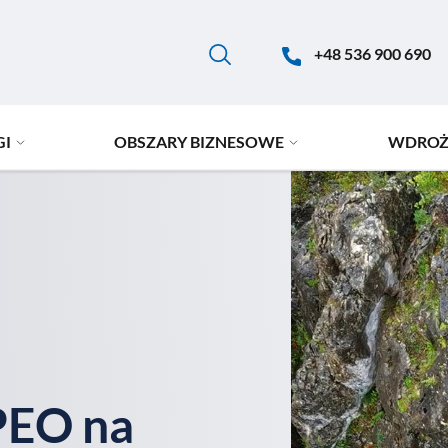
+48 536 900 690
GI
OBSZARY BIZNESOWE
WDROŻ
PEO na