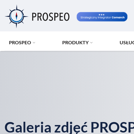
Przejdź
do
treści
PROSPEO
PRODUKTY
USŁU
Galeria zdjęć PROS