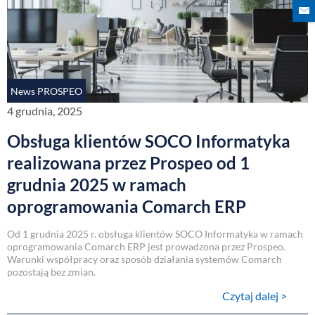
News PROSPEO
4 grudnia, 2025
Obsługa klientów SOCO Informatyka
realizowana przez Prospeo od 1
grudnia 2025 w ramach
oprogramowania Comarch ERP
Od 1 grudnia 2025 r. obsługa klientów SOCO Informatyka w ramach
oprogramowania Comarch ERP jest prowadzona przez Prospeo.
Warunki współpracy oraz sposób działania systemów Comarch
pozostają bez zmian.
Czytaj dalej >