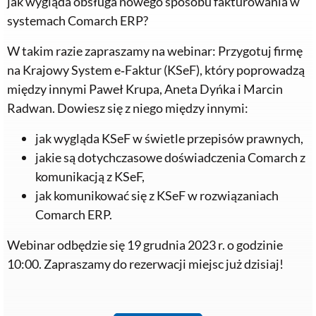
jak wygląda obsługa nowego sposobu fakturowania w
systemach Comarch ERP?
W takim razie zapraszamy na webinar: Przygotuj firmę
na Krajowy System e‑Faktur (KSeF), który poprowadzą
między innymi Paweł Krupa, Aneta Dyńka i Marcin
Radwan. Dowiesz się z niego między innymi:
jak wygląda KSeF w świetle przepisów prawnych,
jakie są dotychczasowe doświadczenia Comarch z
komunikacją z KSeF,
jak komunikować się z KSeF w rozwiązaniach
Comarch ERP.
Webinar odbędzie się 19 grudnia 2023 r. o godzinie
10:00. Zapraszamy do rezerwacji miejsc już dzisiaj!