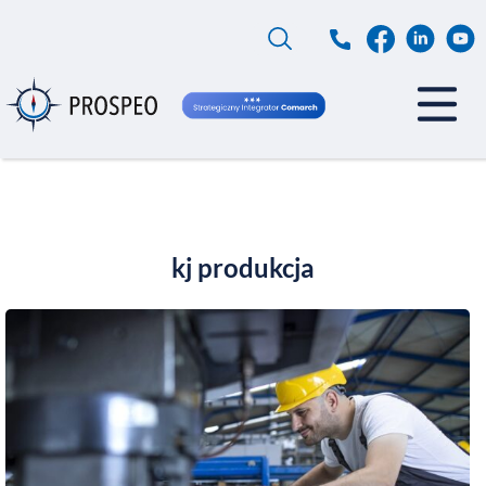
Przejdź
do
treści
kj produkcja