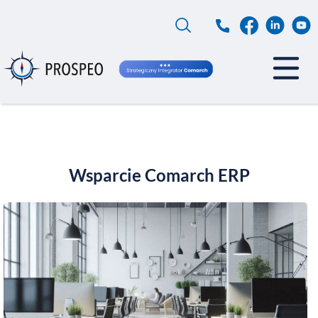
Przejdź
do
treści
Wsparcie Comarch ERP