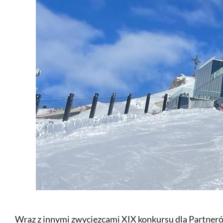
Wraz z innymi zwycięzcami XIX konkursu dla Partneró