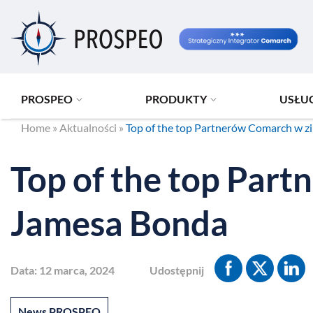
Przejdź
do
treści
PROSPEO
PRODUKTY
USŁU
Home
»
Aktualności
»
Top of the top Partnerów Comarch w z
Top of the top Par
Jamesa Bonda
Data:
12 marca, 2024
Udostępnij
News PROSPEO