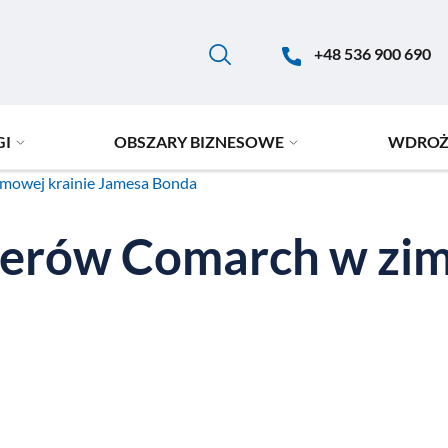
+48 536 900 690
GI
OBSZARY BIZNESOWE
WDROŻ
imowej krainie Jamesa Bonda
tnerów Comarch w zim