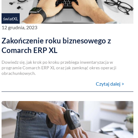
światXL
12 grudnia, 2023
Zakończenie roku biznesowego z
Comarch ERP XL
Dowiedz się, jak krok po kroku przebiega inwentaryzacja w
programie Comarch ERP XL oraz jak zamknąć okres operacji
obrachunkowych.
Czytaj dalej >