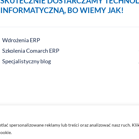
SKUTECZNIE DOSTARCZAMY TECHNOL
INFORMATYCZNĄ, BO WIEMY JAK!
Wdrożenia ERP
Szkolenia Comarch ERP
Specjalistyczny blog
lać spersonalizowane reklamy lub treści oraz analizować nasz ruch. Kli
cookie.