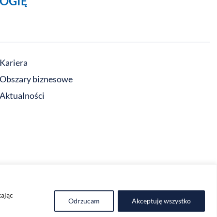
OGIĘ
Kariera
Obszary biznesowe
Aktualności
kając
Odrzucam
Akceptuję wszystko
Polityka prywatności
Regulamin