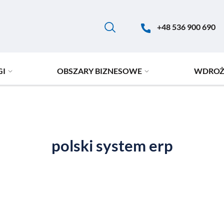
+48 536 900 690
GI
OBSZARY BIZNESOWE
WDROŻ
polski system erp