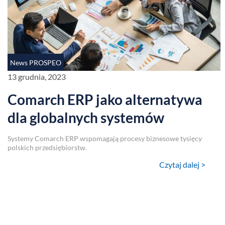
News PROSPEO
13 grudnia, 2023
Comarch ERP jako alternatywa
dla globalnych systemów
Systemy Comarch ERP wspomagają procesy biznesowe tysięcy
polskich przedsiębiorstw.
Czytaj dalej >