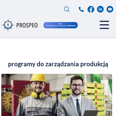
Przejdź
do
treści
programy do zarządzania produkcją