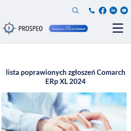
Przejdź
do
treści
lista poprawionych zgłoszeń Comarch
ERp XL 2024