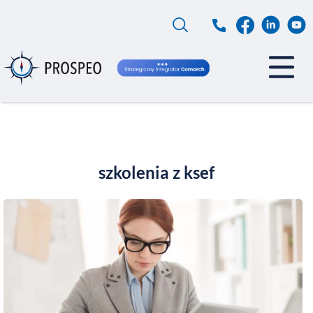
Przejdź
do
treści
szkolenia z ksef