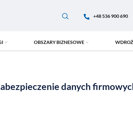
+48 536 900 690
GI
OBSZARY BIZNESOWE
WDROŻ
zabezpieczenie danych firmowyc